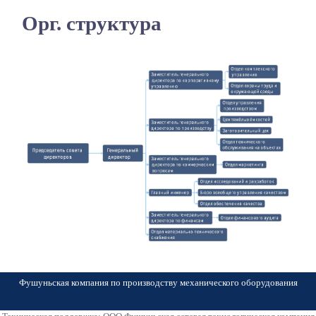
Орг. структура
Фушуньская компания по производству механического оборудования