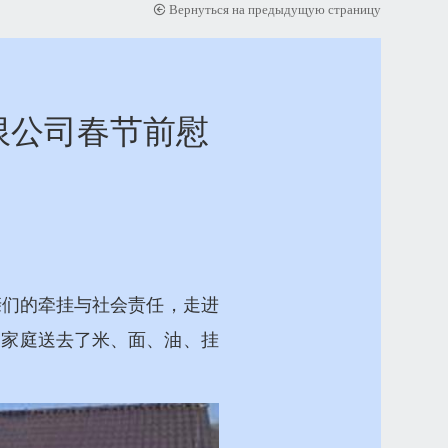
Вернуться на предыдущую страницу
限公司春节前慰
亲们的牵挂与社会责任，走进
户家庭送去了米、面、油、挂