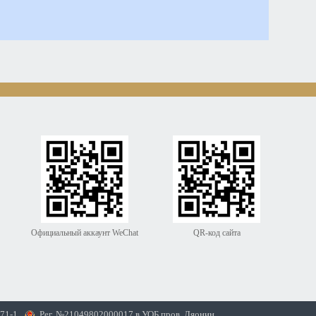
Официальный аккаунт WeChat
QR-код сайта
71-1
Рег. №21049802000017 в УОБ пров. Ляонин