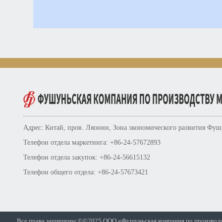
Адрес: Китай, пров. Ляонин, Зона экономического развития Фуш
Телефон отдела маркетинга: +86-24-57672893
Телефон отдела закупок: +86-24-56615132
Телефон общего отдела: +86-24-57673421
Все права защищены:©©2025 ООО «Фушуньская компания по производ