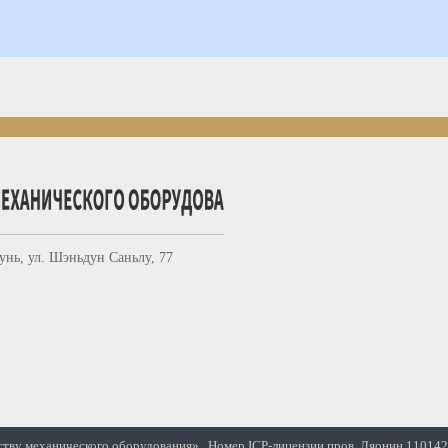
унь, ул. Шэньдун Саньлу, 77
ству механического оборудования»
Номер ICP-лицензии пров. Ляонин 110142