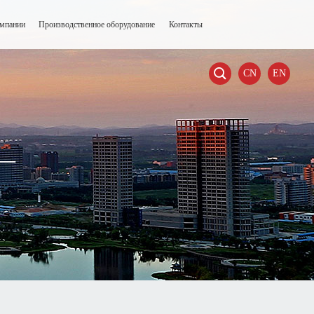
омпании
Производственное оборудование
Контакты

CN
EN
—