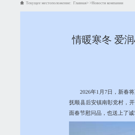
Текущее местоположение:
Главная
> >
Новости компании
情暖寒冬 爱
2026年1月7日，
抚顺县后安镇南彰党村，开
面春节慰问品，也送上了诚