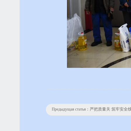
Предыдущая статья：
严把质量关 筑牢安全线—— 公司召开