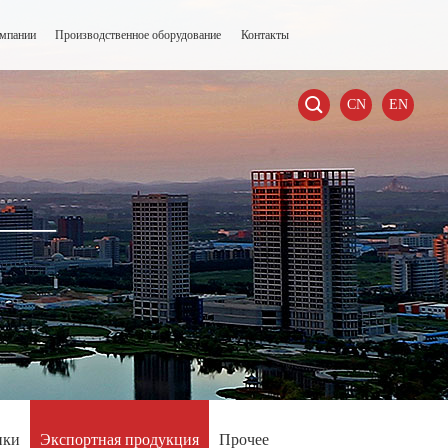
омпании
Производственное оборудование
Контакты

CN
EN
——
ики
Экспортная продукция
Прочее