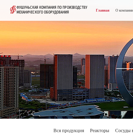
Главная
О компани
—
Вся продукция
Реакторы
Сосуды 